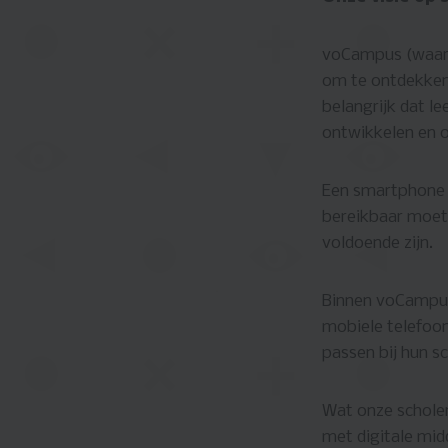
voCampus (waar o
om te ontdekken,
belangrijk dat le
ontwikkelen en 
Een smartphone i
bereikbaar moete
voldoende zijn.
Binnen voCampus
mobiele telefoons
passen bij hun s
Wat onze schole
met digitale mid