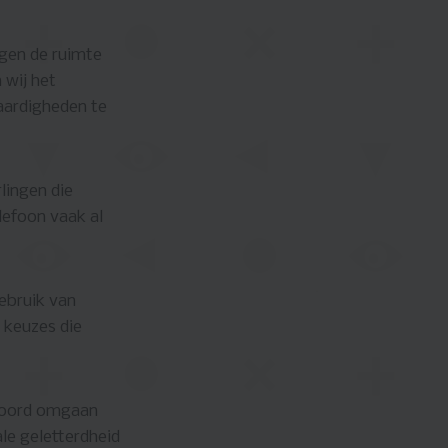
gen de ruimte
 wij het
vaardigheden te
lingen die
lefoon vaak al
ebruik van
j keuzes die
twoord omgaan
le geletterdheid