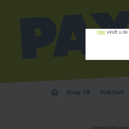
Hier
vindt u de
Groep 7/8
Praktisch
Onze visie op 