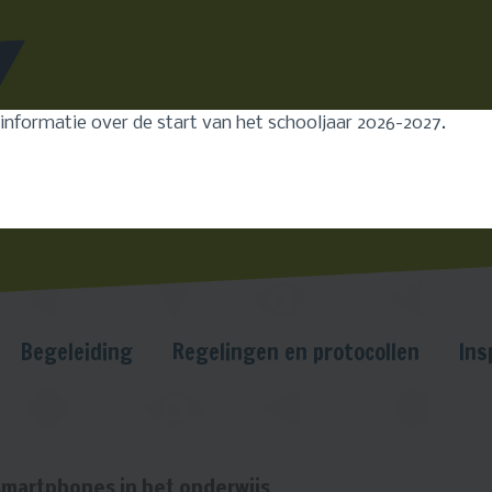
Leerlingen
Ouders
Medewerkers
 informatie over de start van het schooljaar 2026-2027.
Begeleiding
Regelingen en protocollen
Ins
smartphones in het onderwijs