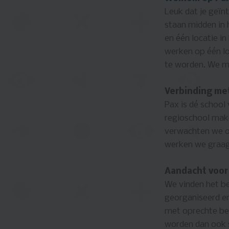
Leuk dat je geïn
staan midden in 
en één locatie 
werken op één lo
te worden. We m
Verbinding met
Pax is dé school
regioschool mak
verwachten we o
werken we graag
Aandacht voor 
We vinden het be
georganiseerd en
met oprechte bel
worden dan ook s