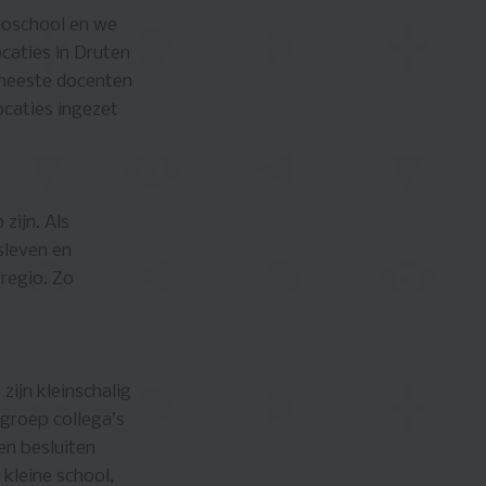
gioschool en we
caties in Druten
 meeste docenten
ocaties ingezet
zijn. Als
sleven en
regio. Zo
zijn kleinschalig
 groep collega’s
en besluiten
kleine school,