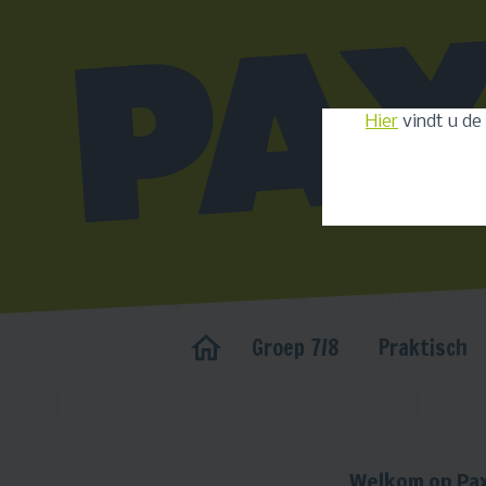
Hier
vindt u de
Groep 7/8
Praktisch
Welkom op Pax